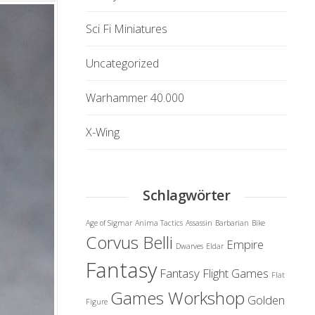
Sci Fi Miniatures
Uncategorized
Warhammer 40.000
X-Wing
Schlagwörter
Age of Sigmar
Anima Tactics
Assassin
Barbarian
Bike
Corvus Belli
Empire
Dwarves
Eldar
Fantasy
Fantasy Flight Games
Flat
Games Workshop
Golden
Figure