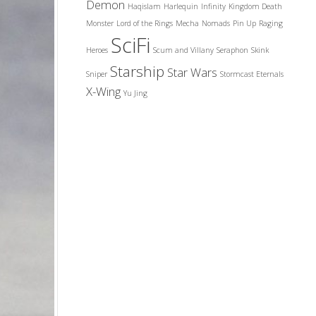
Demon
Haqislam
Harlequin
Infinity
Kingdom Death
Monster
Lord of the Rings
Mecha
Nomads
Pin Up
Raging
SciFi
Heroes
Scum and Villany
Seraphon
Skink
Starship
Star Wars
Sniper
Stormcast Eternals
X-Wing
Yu Jing