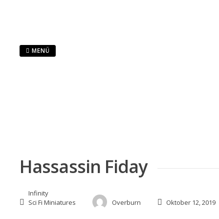
Zum
Inhalt
springen
MENÜ
Hassassin Fiday
Infinity
Sci Fi Miniatures
Overburn
Oktober 12, 2019