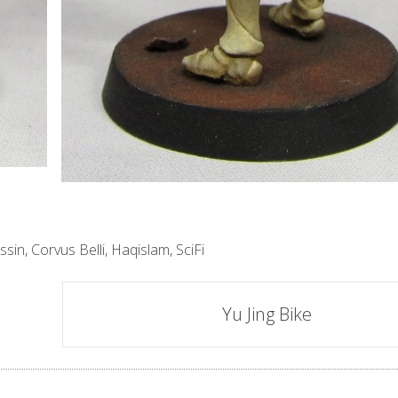
ssin
,
Corvus Belli
,
Haqislam
,
SciFi
Yu Jing Bike