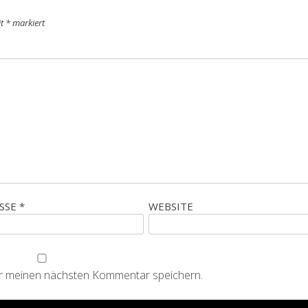
it
*
markiert
ESSE
*
WEBSITE
ür meinen nächsten Kommentar speichern.